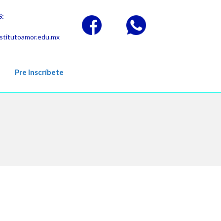
:
stitutoamor.edu.mx
Pre Inscríbete