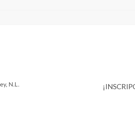
y, N.L.
¡INSCRIP